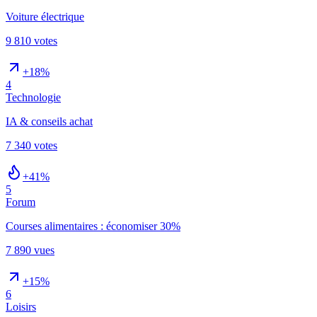
Voiture électrique
9 810
votes
+18%
4
Technologie
IA & conseils achat
7 340
votes
+41%
5
Forum
Courses alimentaires : économiser 30%
7 890
vues
+15%
6
Loisirs