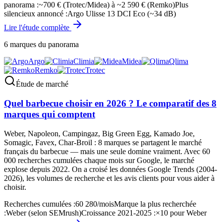
panorama
:
~700 € (Trotec/Midea) à ~2 590 € (Remko)
Plus
silencieux annoncé
:
Argo Ulisse 13 DCI Eco (~34 dB)
Lire l'étude complète
6
marques du panorama
Argo
Climia
Midea
Qlima
Remko
Trotec
Étude de marché
Quel barbecue choisir en 2026 ? Le comparatif des 8
marques qui comptent
Weber, Napoleon, Campingaz, Big Green Egg, Kamado Joe,
Somagic, Favex, Char-Broil : 8 marques se partagent le marché
français du barbecue — mais une seule domine vraiment. Avec 60
000 recherches cumulées chaque mois sur Google, le marché
explose depuis 2022. On a croisé les données Google Trends (2004-
2026), les volumes de recherche et les avis clients pour vous aider à
choisir.
Recherches cumulées
:
60 280/mois
Marque la plus recherchée
:
Weber (selon SEMrush)
Croissance 2021-2025
:
×10 pour Weber