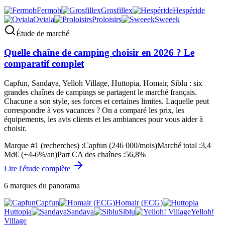
Fermob
Grosfillex
Hespéride
Oviala
Proloisirs
Sweeek
Étude de marché
Quelle chaîne de camping choisir en 2026 ? Le
comparatif complet
Capfun, Sandaya, Yelloh Village, Huttopia, Homair, Siblu : six
grandes chaînes de campings se partagent le marché français.
Chacune a son style, ses forces et certaines limites. Laquelle peut
correspondre à vos vacances ? On a comparé les prix, les
équipements, les avis clients et les ambiances pour vous aider à
choisir.
Marque #1 (recherches)
:
Capfun (246 000/mois)
Marché total
:
3,4
Md€ (+4-6%/an)
Part CA des chaînes
:
56,8%
Lire l'étude complète
6
marques du panorama
Capfun
Homair (ECG)
Huttopia
Sandaya
Siblu
Yelloh!
Village