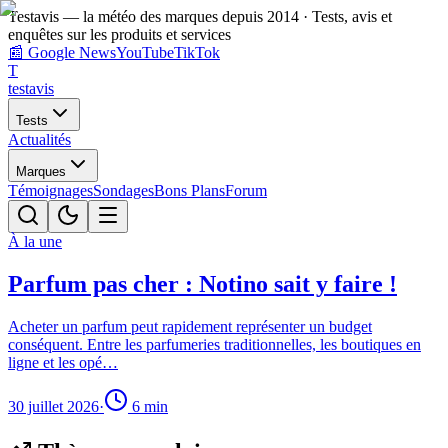
Testavis — la météo des marques depuis 2014 · Tests, avis et
enquêtes sur les produits et services
📰
Google News
YouTube
TikTok
T
test
avis
Tests
Actualités
Marques
Témoignages
Sondages
Bons Plans
Forum
À la une
Parfum pas cher : Notino sait y faire !
Acheter un parfum peut rapidement représenter un budget
conséquent. Entre les parfumeries traditionnelles, les boutiques en
ligne et les opé…
30 juillet 2026
·
6
min