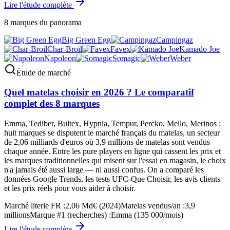
Lire l'étude complète
8
marques du panorama
Big Green Egg
Campingaz
Char-Broil
Favex
Kamado Joe
Napoleon
Somagic
Weber
Étude de marché
Quel matelas choisir en 2026 ? Le comparatif
complet des 8 marques
Emma, Tediber, Bultex, Hypnia, Tempur, Percko, Mello, Merinos :
huit marques se disputent le marché français du matelas, un secteur
de 2,06 milliards d'euros où 3,9 millions de matelas sont vendus
chaque année. Entre les pure players en ligne qui cassent les prix et
les marques traditionnelles qui misent sur l'essai en magasin, le choix
n'a jamais été aussi large — ni aussi confus. On a comparé les
données Google Trends, les tests UFC-Que Choisir, les avis clients
et les prix réels pour vous aider à choisir.
Marché literie FR
:
2,06 Md€ (2024)
Matelas vendus/an
:
3,9
millions
Marque #1 (recherches)
:
Emma (135 000/mois)
Lire l'étude complète