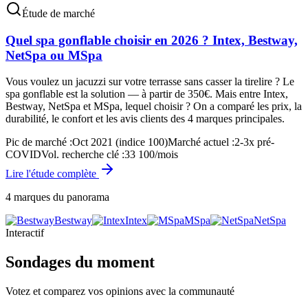
Étude de marché
Quel spa gonflable choisir en 2026 ? Intex, Bestway,
NetSpa ou MSpa
Vous voulez un jacuzzi sur votre terrasse sans casser la tirelire ? Le
spa gonflable est la solution — à partir de 350€. Mais entre Intex,
Bestway, NetSpa et MSpa, lequel choisir ? On a comparé les prix, la
durabilité, le confort et les avis clients des 4 marques principales.
Pic de marché
:
Oct 2021 (indice 100)
Marché actuel
:
2-3x pré-
COVID
Vol. recherche clé
:
33 100/mois
Lire l'étude complète
4
marques du panorama
Bestway
Intex
MSpa
NetSpa
Interactif
Sondages du moment
Votez et comparez vos opinions avec la communauté