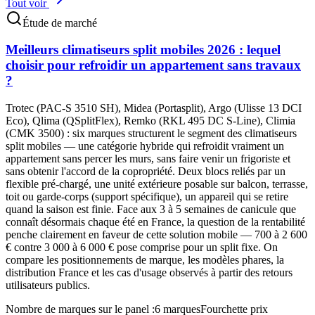
Tout voir
Étude de marché
Meilleurs climatiseurs split mobiles 2026 : lequel
choisir pour refroidir un appartement sans travaux
?
Trotec (PAC-S 3510 SH), Midea (Portasplit), Argo (Ulisse 13 DCI
Eco), Qlima (QSplitFlex), Remko (RKL 495 DC S-Line), Climia
(CMK 3500) : six marques structurent le segment des climatiseurs
split mobiles — une catégorie hybride qui refroidit vraiment un
appartement sans percer les murs, sans faire venir un frigoriste et
sans obtenir l'accord de la copropriété. Deux blocs reliés par un
flexible pré-chargé, une unité extérieure posable sur balcon, terrasse,
toit ou garde-corps (support spécifique), un appareil qui se retire
quand la saison est finie. Face aux 3 à 5 semaines de canicule que
connaît désormais chaque été en France, la question de la rentabilité
penche clairement en faveur de cette solution mobile — 700 à 2 600
€ contre 3 000 à 6 000 € pose comprise pour un split fixe. On
compare les positionnements de marque, les modèles phares, la
distribution France et les cas d'usage observés à partir des retours
utilisateurs publics.
Nombre de marques sur le panel
:
6 marques
Fourchette prix