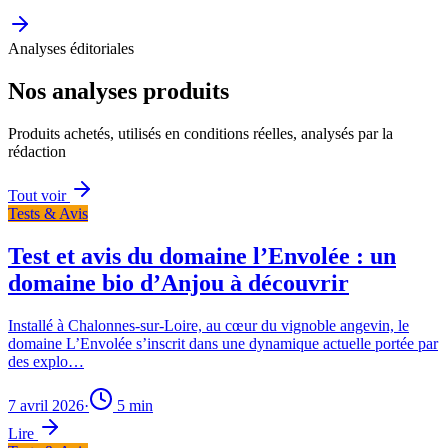
Analyses éditoriales
Nos analyses produits
Produits achetés, utilisés en conditions réelles, analysés par la
rédaction
Tout voir
Tests & Avis
Test et avis du domaine l’Envolée : un
domaine bio d’Anjou à découvrir
Installé à Chalonnes-sur-Loire, au cœur du vignoble angevin, le
domaine L’Envolée s’inscrit dans une dynamique actuelle portée par
des explo…
7 avril 2026
·
5
min
Lire