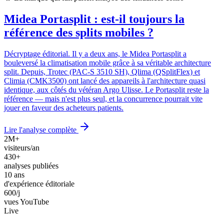
Midea Portasplit : est-il toujours la
référence des splits mobiles ?
Décryptage éditorial. Il y a deux ans, le Midea Portasplit a
bouleversé la climatisation mobile grâce à sa véritable architecture
split. Depuis, Trotec (PAC-S 3510 SH), Qlima (QSplitFlex) et
Climia (CMK3500) ont lancé des appareils à l'architecture quasi
identique, aux côtés du vétéran Argo Ulisse. Le Portasplit reste la
référence — mais n'est plus seul, et la concurrence pourrait vite
jouer en faveur des acheteurs patients.
Lire l'analyse complète
2M+
visiteurs/an
430+
analyses publiées
10 ans
d'expérience éditoriale
600/j
vues YouTube
Live