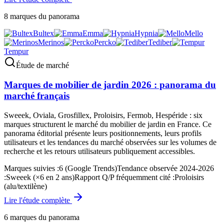
8
marques du panorama
Bultex
Emma
Hypnia
Mello
Merinos
Percko
Tediber
Tempur
Étude de marché
Marques de mobilier de jardin 2026 : panorama du
marché français
Sweeek, Oviala, Grosfillex, Proloisirs, Fermob, Hespéride : six
marques structurent le marché du mobilier de jardin en France. Ce
panorama éditorial présente leurs positionnements, leurs profils
utilisateurs et les tendances du marché observées sur les volumes de
recherche et les retours utilisateurs publiquement accessibles.
Marques suivies
:
6 (Google Trends)
Tendance observée 2024-2026
:
Sweeek (×6 en 2 ans)
Rapport Q/P fréquemment cité
:
Proloisirs
(alu/textilène)
Lire l'étude complète
6
marques du panorama