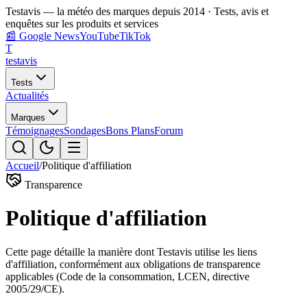
Testavis — la météo des marques depuis 2014 · Tests, avis et
enquêtes sur les produits et services
📰
Google News
YouTube
TikTok
T
test
avis
Tests
Actualités
Marques
Témoignages
Sondages
Bons Plans
Forum
Accueil
/
Politique d'affiliation
Transparence
Politique d'affiliation
Cette page détaille la manière dont Testavis utilise les liens
d'affiliation, conformément aux obligations de transparence
applicables (Code de la consommation, LCEN, directive
2005/29/CE).