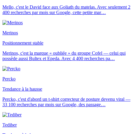
Mello, c'est le David face aux Goliath du matelas. Avec seulement 2
400 recherches par mois sur Google, cette petite mar
…
Merinos
Positionnement stable
Merinos, c'est la marque « oubliée » du groupe Cofel — celui qui
possède aussi Bultex et Epeda. Avec 4 400 recherches pa
…
Percko
Tendance à la hausse
Percko, c'est d'abord un t-shirt correcteur de posture devenu viral —
33 100 recherches par mois sur Google, des passage
…
Tediber