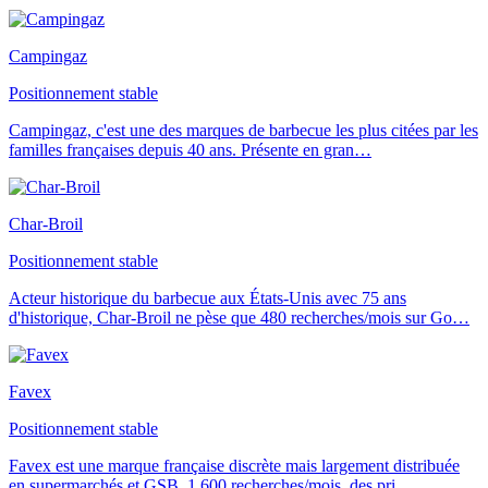
Campingaz
Positionnement stable
Campingaz, c'est une des marques de barbecue les plus citées par les
familles françaises depuis 40 ans. Présente en gran
…
Char-Broil
Positionnement stable
Acteur historique du barbecue aux États-Unis avec 75 ans
d'historique, Char-Broil ne pèse que 480 recherches/mois sur Go
…
Favex
Positionnement stable
Favex est une marque française discrète mais largement distribuée
en supermarchés et GSB. 1 600 recherches/mois, des pri
…