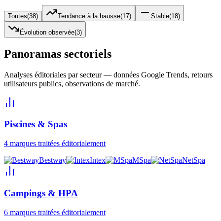
Toutes
(
38
)
Tendance à la hausse
(
17
)
Stable
(
18
)
Évolution observée
(
3
)
Panoramas sectoriels
Analyses éditoriales par secteur — données Google Trends, retours
utilisateurs publics, observations de marché.
Piscines & Spas
4
marques traitées éditorialement
Bestway
Intex
MSpa
NetSpa
Campings & HPA
6
marques traitées éditorialement