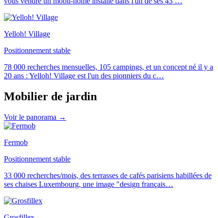
vous vendre un mobil-home installé dans l'un de ses 43
…
Yelloh! Village
Positionnement stable
78 000 recherches mensuelles, 105 campings, et un concept né il y a
20 ans : Yelloh! Village est l'un des pionniers du c
…
Mobilier de jardin
Voir le panorama →
Fermob
Positionnement stable
33 000 recherches/mois, des terrasses de cafés parisiens habillées de
ses chaises Luxembourg, une image "design français
…
Grosfillex