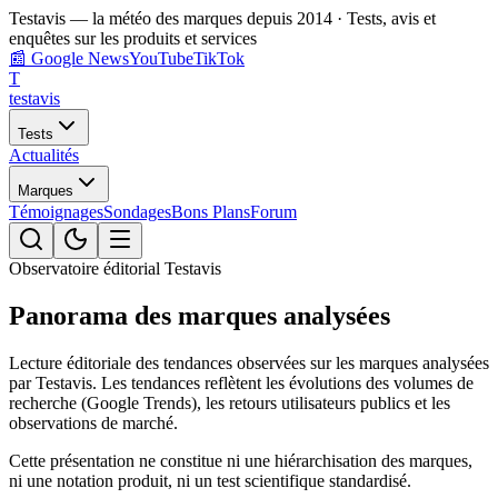
Testavis — la météo des marques depuis 2014 · Tests, avis et
enquêtes sur les produits et services
📰
Google News
YouTube
TikTok
T
test
avis
Tests
Actualités
Marques
Témoignages
Sondages
Bons Plans
Forum
Observatoire éditorial Testavis
Panorama des marques analysées
Lecture éditoriale des tendances observées sur les marques analysées
par Testavis. Les tendances reflètent les évolutions des volumes de
recherche (Google Trends), les retours utilisateurs publics et les
observations de marché.
Cette présentation ne constitue ni une hiérarchisation des marques,
ni une notation produit, ni un test scientifique standardisé.