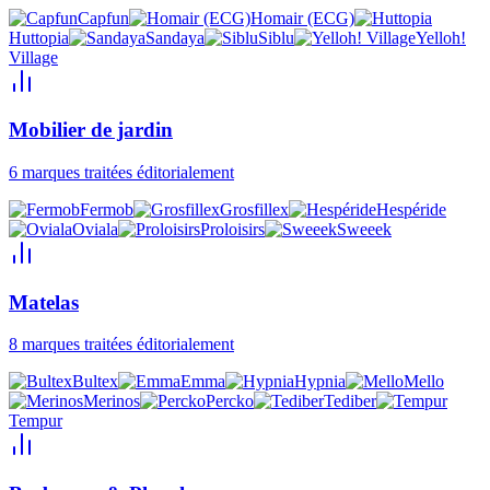
Capfun
Homair (ECG)
Huttopia
Sandaya
Siblu
Yelloh!
Village
Mobilier de jardin
6
marques traitées éditorialement
Fermob
Grosfillex
Hespéride
Oviala
Proloisirs
Sweeek
Matelas
8
marques traitées éditorialement
Bultex
Emma
Hypnia
Mello
Merinos
Percko
Tediber
Tempur