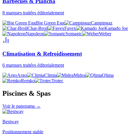
Barbecues & Plancha
8
marques traitées éditorialement
Big Green Egg
Campingaz
Char-Broil
Favex
Kamado Joe
Napoleon
Somagic
Weber
Climatisation & Refroidissement
6
marques traitées éditorialement
Argo
Climia
Midea
Qlima
Remko
Trotec
Piscines & Spas
Voir le panorama →
Bestway
Positionnement stable