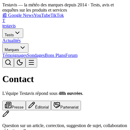
Testavis — la météo des marques depuis 2014 · Tests, avis et
enquêtes sur les produits et services
📰
Google News
YouTube
TikTok
T
test
avis
Tests
Actualités
Marques
Témoignages
Sondages
Bons Plans
Forum
Contact
L'équipe Testavis répond sous
48h ouvrées
.
Presse
Éditorial
Partenariat
Question sur un article, correction, suggestion de sujet, collaboration