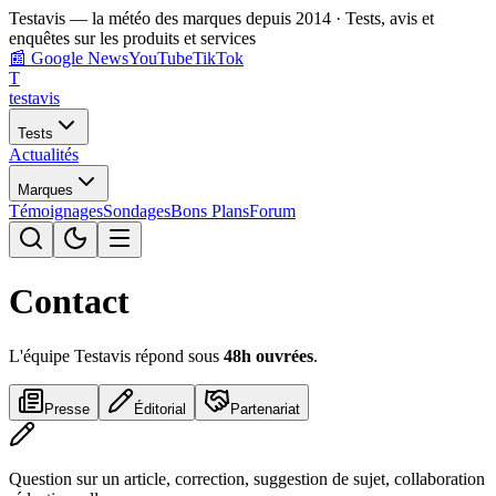
Testavis — la météo des marques depuis 2014 · Tests, avis et
enquêtes sur les produits et services
📰
Google News
YouTube
TikTok
T
test
avis
Tests
Actualités
Marques
Témoignages
Sondages
Bons Plans
Forum
Contact
L'équipe Testavis répond sous
48h ouvrées
.
Presse
Éditorial
Partenariat
Question sur un article, correction, suggestion de sujet, collaboration