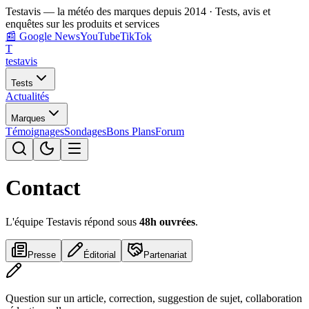
Testavis — la météo des marques depuis 2014 · Tests, avis et
enquêtes sur les produits et services
📰
Google News
YouTube
TikTok
T
test
avis
Tests
Actualités
Marques
Témoignages
Sondages
Bons Plans
Forum
Contact
L'équipe Testavis répond sous
48h ouvrées
.
Presse
Éditorial
Partenariat
Question sur un article, correction, suggestion de sujet, collaboration