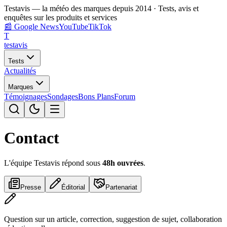
Testavis — la météo des marques depuis 2014 · Tests, avis et
enquêtes sur les produits et services
📰
Google News
YouTube
TikTok
T
test
avis
Tests
Actualités
Marques
Témoignages
Sondages
Bons Plans
Forum
Contact
L'équipe Testavis répond sous
48h ouvrées
.
Presse
Éditorial
Partenariat
Question sur un article, correction, suggestion de sujet, collaboration