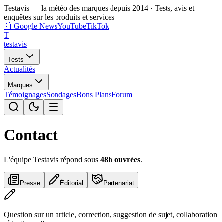
Testavis — la météo des marques depuis 2014 · Tests, avis et
enquêtes sur les produits et services
📰
Google News
YouTube
TikTok
T
test
avis
Tests
Actualités
Marques
Témoignages
Sondages
Bons Plans
Forum
Contact
L'équipe Testavis répond sous
48h ouvrées
.
Presse
Éditorial
Partenariat
Question sur un article, correction, suggestion de sujet, collaboration