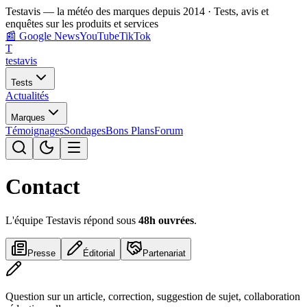
Testavis — la météo des marques depuis 2014 · Tests, avis et
enquêtes sur les produits et services
📰
Google News
YouTube
TikTok
T
test
avis
Tests
Actualités
Marques
Témoignages
Sondages
Bons Plans
Forum
Contact
L'équipe Testavis répond sous
48h ouvrées
.
Presse
Éditorial
Partenariat
Question sur un article, correction, suggestion de sujet, collaboration